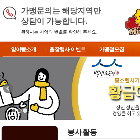
가맹문의는 해당지역만
상담이 가능합니다.
원하시는 지역의 번호를 확인해 주세요.
잉어빵소개
출장행사 이벤트
가맹점모집
브랜드소개
이벤트 신청
가맹점종류
제품소개
대형이벤트
창업대상
납품과정
중형이벤트
창업절차
제조방법
DIY이벤트
수익성분석
BIG이벤트
성공차별화전략
자주하는질문
상담 및 예약
봉사활동