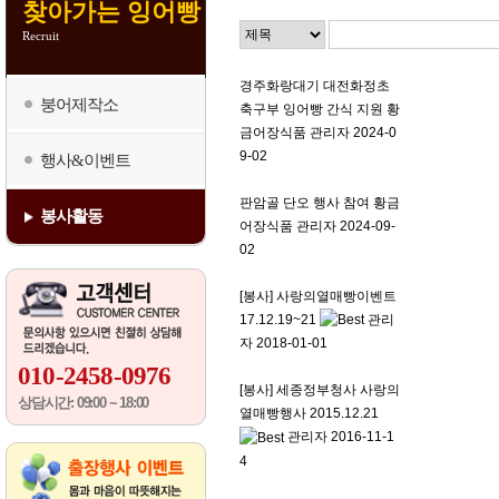
찾아가는 잉어빵
Recruit
경주화랑대기 대전화정초
붕어제작소
축구부 잉어빵 간식 지원
황
금어장식품 관리자
2024-0
9-02
행사&이벤트
판암골 단오 행사 참여
황금
봉사활동
어장식품 관리자
2024-09-
02
[봉사] 사랑의열매빵이벤트
17.12.19~21
관리
자
2018-01-01
010-2458-0976
[봉사] 세종정부청사 사랑의
상담시간: 09:00 ~ 18:00
열매빵행사 2015.12.21
관리자
2016-11-1
4