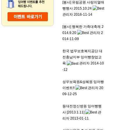
[봉사] 유림공원 사랑의열매
빵행사 2015.10.24
관리자
2016-11-14
[봉사] 행복한 가족대축제 2
014.9.20
관리자
2
014-11-09
한국 법무보호복지공단 대
전충남지부 잉어빵창업교
육
관리자
2014-10
-12
성우보육원&성혜원 잉어빵
이벤트!!
관리자
20
09-12-25
동대전정신병원 잉어빵행
사 [2013.1.11]
관
리자
2013-01-11