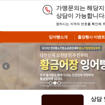
가맹문의는 해당
상담이 가능합니다
원하시는 지역의 번호를 확인해 
잉어빵소개
출장행사 이벤트
브랜드소개
이벤트 신청
제품소개
대형이벤트
납품과정
중형이벤트
제조방법
DIY이벤트
BIG이벤트
상담 