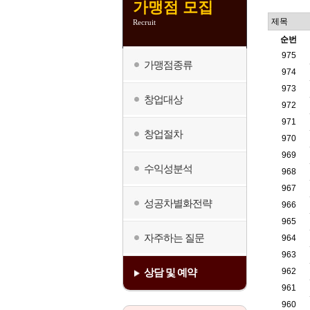
가맹점 모집
Recruit
순번
975
가맹점종류
974
973
창업대상
972
971
창업절차
970
969
수익성분석
968
967
성공차별화전략
966
965
자주하는 질문
964
963
962
상담 및 예약
961
960