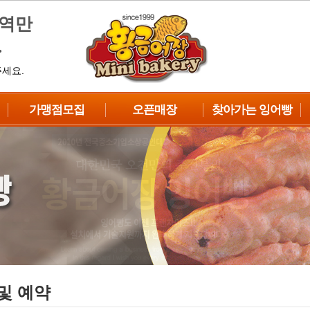
지역만
.
주세요.
가맹점모집
오픈매장
찾아가는 잉어빵
가맹점종류
우수가맹점
붕어제작소
창업대상
점포입점
행사&이벤트
창업절차
지역별연락처
봉사활동
수익성분석
한국MC기계
성공차별화전략
자주하는질문
상담 및 예약
및 예약