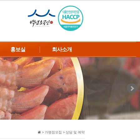
홍보실
회사소개
언론보도
인사말
TV방송자료
회사연혁
신제품소식
CI&BI소개
공지사항
오시는 길
웹툰
고객의소리
> 가맹점모집 > 상담 및 예약