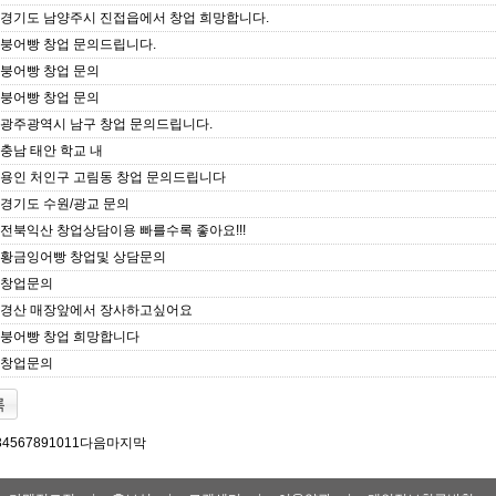
경기도 남양주시 진접읍에서 창업 희망합니다.
붕어빵 창업 문의드립니다.
붕어빵 창업 문의
붕어빵 창업 문의
광주광역시 남구 창업 문의드립니다.
충남 태안 학교 내
용인 처인구 고림동 창업 문의드립니다
경기도 수원/광교 문의
전북익산 창업상담이용 빠를수록 좋아요!!!
황금잉어빵 창업및 상담문의
창업문의
경산 매장앞에서 장사하고싶어요
붕어빵 창업 희망합니다
창업문의
록
3
4
5
6
7
8
9
10
11
다음
마지막