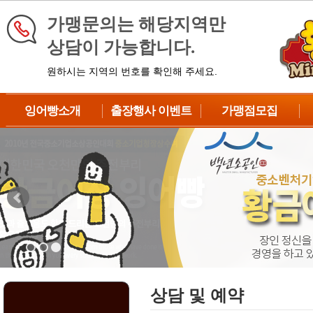
가맹문의는 해당지역만
상담이 가능합니다.
원하시는 지역의 번호를 확인해 주세요.
잉어빵소개
출장행사 이벤트
가맹점모집
브랜드소개
이벤트 신청
가맹점종류
제품소개
대형이벤트
창업대상
납품과정
중형이벤트
창업절차
제조방법
DIY이벤트
수익성분석
BIG이벤트
성공차별화전략
자주하는질문
상담 및 예약
상담 및 예약