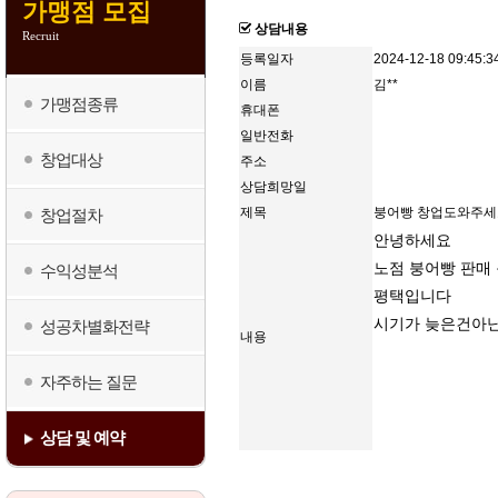
가맹점 모집
상담내용
Recruit
등록일자
2024-12-18 09:45:3
이름
김**
가맹점종류
휴대폰
일반전화
창업대상
주소
상담희망일
제목
붕어빵 창업도와주세
창업절차
안녕하세요
노점 붕어빵 판매
수익성분석
평택입니다
시기가 늦은건아닌
성공차별화전략
내용
자주하는 질문
상담 및 예약