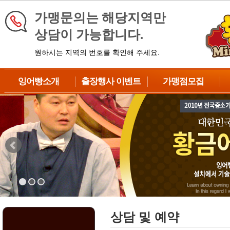
가맹문의는 해당지역만
상담이 가능합니다.
원하시는 지역의 번호를 확인해 주세요.
잉어빵소개
출장행사 이벤트
가맹점모집
브랜드소개
이벤트 신청
가맹점종류
제품소개
대형이벤트
창업대상
납품과정
중형이벤트
창업절차
제조방법
DIY이벤트
수익성분석
BIG이벤트
성공차별화전략
자주하는질문
상담 및 예약
상담 및 예약