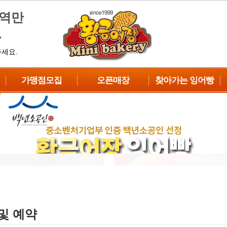
지역만
.
주세요.
가맹점모집
오픈매장
찾아가는 잉어빵
가맹점종류
우수가맹점
붕어제작소
창업대상
점포입점
행사&이벤트
창업절차
지역별연락처
봉사활동
수익성분석
한국MC기계
성공차별화전략
자주하는질문
상담 및 예약
및 예약