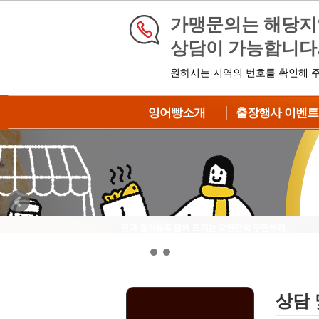
가맹문의는 해당
상담이 가능합니다
원하시는 지역의 번호를 확인해 
잉어빵소개
출장행사 이벤트
브랜드소개
이벤트 신청
제품소개
대형이벤트
납품과정
중형이벤트
제조방법
DIY이벤트
BIG이벤트
상담 