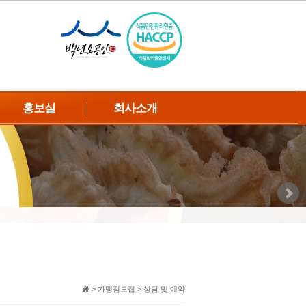
홍보실
회사소개
언론보도
인사말
TV방송자료
회사연혁
신제품소식
CI&BI소개
공지사항
오시는 길
웹툰
고객의소리
> 가맹점모집 > 상담 및 예약